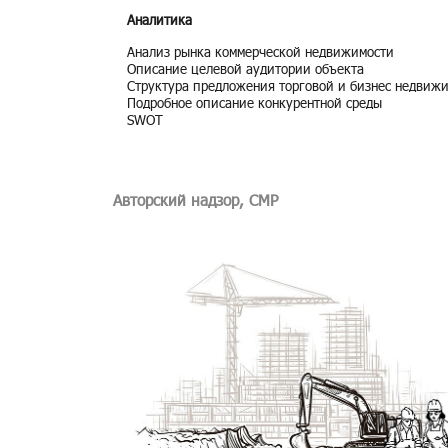
Аналитика
Ана­лиз рынка ком­мер­че­ской недви­жи­мо­сти
Опи­са­ние це­ле­вой ауди­то­рии объ­ек­та
Струк­ту­ра пред­ло­же­ния тор­го­вой и биз­нес недви­жи
По­дроб­ное опи­са­ние кон­ку­рент­ной среды
SWOT
Авторский надзор, СМР