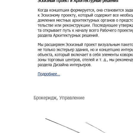
Эскизный проект и Архитектурные решения
Когда кон­цеп­ция фор­ми­ру­ет­ся, она ста­но­вит­ся за­да­
к Эс­киз­но­му про­ек­ту, ко­то­рый со­дер­жит все необ­х
дом­ле­ния мест­ных ар­хи­тек­тур­ных ор­га­нов о пред­ст
тель­стве или ре­кон­струк­ции. По­сле­ду­ю­щее утвер­жд
та от­кры­ва­ет путь к на­ча­лу всего Ра­бо­че­го про­ек­т
раз­де­ла Ар­хи­тек­тур­ных ре­ше­ний.
Мы рас­ши­ря­ем Эс­киз­ный про­ект ви­зу­аль­ным па­ке­т
не толь­ко экс­те­рьер зда­ния, но и кон­цеп­цию ин­те­р
объ­ек­та, ко­то­рый вклю­ча­ет в себя эле­мен­ты ко­вор­к
зоны тор­го­вых цен­тров, оте­лей и т. д., мы ре­ко­мен­д
раз­де­ла Ди­зай­на ин­те­рье­ров.
По­дроб­нее…
Брокеридж, Управление