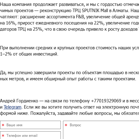
Наша ком­па­ния про­дол­жа­ет раз­ви­вать­ся, и мы с гор­до­стью от­ме­
чи­мых про­ек­тов — ре­кон­струк­цию ТРЦ SPUTNIK Mall в Ал­ма­ты. Наш
чат­ля­ют: рас­ши­ре­ние ас­сор­ти­мен­та F&B, уве­ли­че­ние общей арен­д
на 16%, при­рост еже­днев­но­го по­се­ще­ния на 22%, уве­ли­че­ние го­до
да­то­ров ТРЦ на 25%, что в свою оче­редь при­ве­ло к росту до­хо­до
При вы­пол­не­нии сред­них и круп­ных про­ек­тов сто­и­мость наших услу
1–2% от общих ин­ве­сти­ций.
Да, мы успеш­но за­вер­ши­ли про­ек­ты по объ­ек­там пло­ща­дью в неск
ных мет­ров, и имеем об­шир­ный опыт ра­бо­ты с та­ки­ми про­ек­та­ми.
Ан­дрей Гор­ди­ен­ко — на связи по те­ле­фо­ну +77019329069 и в мес­
и
Telegram
. Если же вы хо­ти­те по­лу­чить ответ на элек­трон­ную почт
фор­мой ниже. По­жа­луй­ста, за­да­вай­те любые во­про­сы, мы обя­за­тел