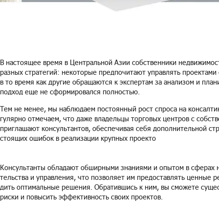
В на­сто­я­щее время в Цен­траль­ной Азии соб­ствен­ни­ки недви­жи­мо­ст
раз­ных стра­те­гий: неко­то­рые пред­по­чи­та­ют управ­лять про­ек­та­ми с
в то время как дру­гие об­ра­ща­ют­ся к экс­пер­там за ана­ли­зом и пла­ни
под­ход еще не сфор­ми­ро­вал­ся пол­но­стью.
Тем не менее, мы на­блю­да­ем по­сто­ян­ный рост спро­са на кон­сал­тин
гу­ляр­но от­ме­ча­ем, что даже вла­дель­цы тор­го­вых цен­тров с соб­ств
при­гла­ша­ют кон­суль­тан­тов, обес­пе­чи­вая себя до­пол­ни­тель­ной стр
сто­я­щих оши­бок в ре­а­ли­за­ции круп­ных про­е­кто
Кон­суль­тан­ты об­ла­да­ют об­шир­ны­ми зна­ни­я­ми и опы­том в сфе­рах 
тель­ства и управ­ле­ния, что поз­во­ля­ет им предо­став­лять цен­ные ре­
дить оп­ти­маль­ные ре­ше­ния. Об­ра­тив­шись к ним, вы смо­же­те су­ще­
риски и по­вы­сить эф­фек­тив­ность своих про­ек­тов.