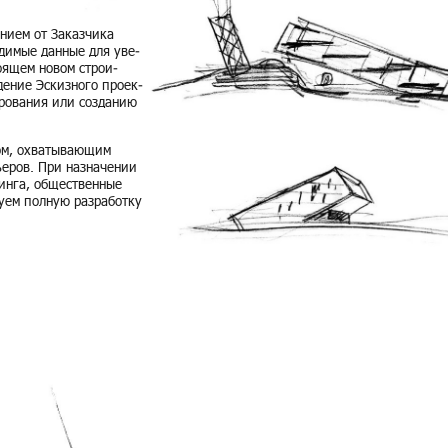
ни­ем от За­каз­чи­ка
о­ди­мые дан­ные для уве­
о­я­щем новом стро­и­
е­ние Эс­киз­но­го про­ек­
и­ро­ва­ния или со­зда­нию
ом, охва­ты­ва­ю­щим
ье­ров. При на­зна­че­нии
ин­га, об­ще­ствен­ные
у­ем пол­ную раз­ра­бот­ку