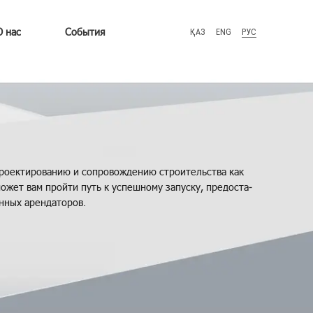
О нас
События
ҚАЗ
ENG
РУС
о­ек­ти­ро­ва­нию и со­про­вож­де­нию стро­и­тель­ства как
о­жет вам прой­ти путь к успеш­но­му за­пус­ку, предо­ста­
н­ных арен­да­то­ров.