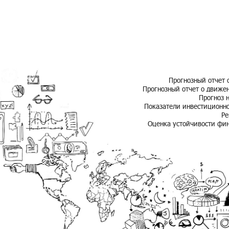
Про­гноз­ный отчет 
Про­гноз­ный отчет о дви­же
Про­гноз н
По­ка­за­те­ли ин­ве­сти­ци­он­
Ре
Оцен­ка устой­чи­во­сти фи­н