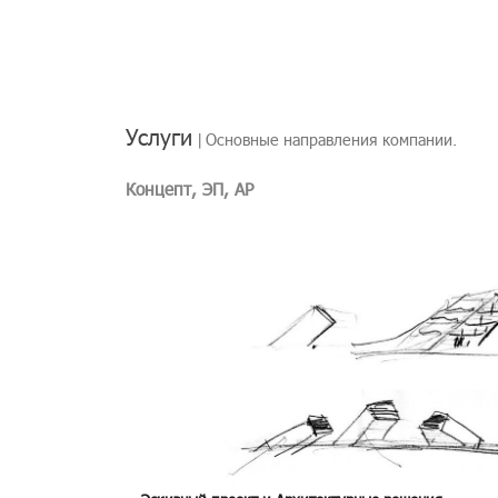
Услуги
Ос­нов­ные на­прав­ле­ния ком­па­нии.
Концепт, ЭП, АР