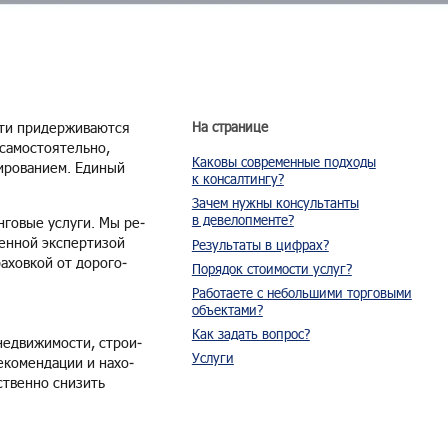
и при­дер­жи­ва­ют­ся
На странице
а­мо­сто­я­тель­но,
Каковы современные подходы
­ро­ва­ни­ем. Еди­ный
к консалтингу?
Зачем нужны консультанты
в девелопменте?
­го­вые услу­ги. Мы ре­
ен­ной экс­пер­ти­зой
Результаты в цифрах?
а­хов­кой от до­ро­го­
Порядок стоимости услуг?
Работаете с небольшими торговыми
объектами?
Как задать вопрос?
недви­жи­мо­сти, стро­и­
Услуги
ко­мен­да­ции и на­хо­
ствен­но сни­зить