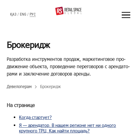
ҚАЗ
/
ENG
/
РУС
Брокеридж
Раз­ра­бот­ка ин­стру­мен­тов про­даж, мар­ке­тин­го­вое про­
дви­же­ние объ­ек­та, про­ве­де­ние пе­ре­го­во­ров с арен­да­то­
ра­ми и за­клю­че­ние до­го­во­ров арен­ды.
Девелоперам
Брокеридж
На странице
Когда стартует?
Я — арендатор. В нашем регионе нет ни одного
крупного ТРЦ. Как найти площадь?