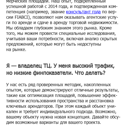
мер­че­ских пло­ща­дей. Наш опыт, под­креп­лен­ный
успеш­ной ра­бо­той с 2014 года, и под­твер­жден­ная ком­
пе­тен­ция (на­при­мер, зва­ние
кон­суль­тант года
по вер­
сии FIABCI), поз­во­ля­ют нам ока­зы­вать агент­ские услу­
ги по арен­де и сдаче в арен­ду тор­го­вой недви­жи­мо­сти.
Мы об­ла­да­ем глу­бо­ким зна­ни­ем этого рынка. Кроме
того, мы можем про­ве­сти спе­ци­аль­ные ис­сле­до­ва­ния,
учи­ты­вая ваши по­треб­но­сти, вклю­чая ана­лиз скры­тых
пред­ло­же­ний, ко­то­рые могут быть недо­ступ­ны
на рынке.
Я — владелец ТЦ. У меня высокий трафик,
но низкие финпоказатели. Что делать?
У нас есть ряд про­ве­рен­ных ме­то­дик, на­коп­лен­ных
опы­том, ко­то­рые де­мон­стри­ру­ют от­лич­ные ре­зуль­та­ты,
такие как оп­ти­ми­за­ция пло­ща­дей, по­вы­ше­ние эф­фек­
тив­но­сти ис­поль­зо­ва­ния про­стран­ства и рас­ста­нов­ка
клю­че­вых арен­да­то­ров. При этом каж­дый объ­ект уни­
ка­лен и тре­бу­ет ин­ди­ви­ду­аль­но­го под­хо­да. Воз­мож­но,
ва­ше­му объ­ек­ту нужна новая кон­цеп­ция. Да­вай­те об­су­
дим воз­мож­ные ва­ри­ан­ты для ва­ше­го про­ек­та.