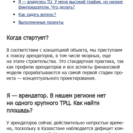
Я — владелец ТЦ. У меня высокий трафик, но низкие
финпоказатели. Что делать?
Как задать вопрос?
Выполненные проекты
Когда стартует?
В со­от­вет­ствии с кон­цеп­ци­ей объ­ек­та, мы при­сту­па­ем
к по­ис­ку арен­да­то­ров, в том числе якор­ных, еще
на этапе стро­и­тель­ства. Это стан­дарт­ная прак­ти­ка, так
как про­фи­ли арен­да­то­ров и все ас­пек­ты фи­нан­со­вой
мо­де­ли про­ра­ба­ты­ва­ют­ся на самой пер­вой ста­дии про­
ек­та — кон­цеп­ту­аль­но­го про­ек­ти­ро­ва­ния.
Я — арендатор. В нашем регионе нет
ни одного крупного ТРЦ. Как найти
площадь?
У арен­да­то­ров сей­час дей­стви­тель­но непро­стые вре­ме­
на, по­сколь­ку в Ка­зах­стане на­блю­да­ет­ся де­фи­цит ком­