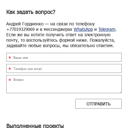
Как задать вопрос?
Ан­дрей Гор­ди­ен­ко — на связи по те­ле­фо­ну
+77019329069 и в мес­сен­дже­рах
WhatsApp
и
Telegram
.
Если же вы хо­ти­те по­лу­чить ответ на элек­трон­ную
почту, то вос­поль­зуй­тесь фор­мой ниже. По­жа­луй­ста,
за­да­вай­те любые во­про­сы, мы обя­за­тель­но от­ве­тим.
ОТПРАВИТЬ
Выполненные проекты